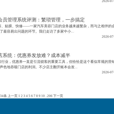
2026-07
会员管理系统评测：繁琐管理，一步搞定
容、贴膜、快修——一家汽车美容门店的业务越来越繁杂，而与之相伴的
了最容易出问题的环节。我们走访了多家中小...
2026-07
店系统：优惠券发放难？成本减半
容行业，优惠券一直是引流锁客的重要工具，但恰恰是这个看似常规的营
声色地吞噬门店的利润。不少店主翻开账本会发...
2026-07
234条
上一页
1
2
3
4
5
6
7
8
9
10
..
206
下一页