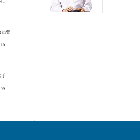
-11
会员管
-10
销手
-09