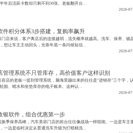
半年后活跃卡数却只剩不到30张。老板翻开台...
2026-07
软件积分体系3步搭建，复购率飙升
容门店来说，客户离店后的连接越弱，流失概率就越高。洗车、保养、镀
，想让车主主动回头，光靠年底一条问候短信...
2026-07
店管理系统不只管库存，高价值客户这样识别
美容店的老板一提到管理系统，脑海里蹦出来的往往是“进销存”三个字，
轮胎、蜡水和坐垫库存的电子账本。这种认...
2026-07
收银软件，组合优惠第一步
或换季保养高峰，汽车美容门店的前台往往像战场一样喧闹。一边是车主
，一边是临时决定从普通洗车升级为打蜡精洗...