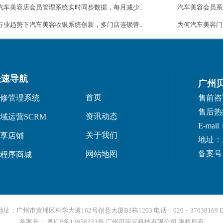
汽车美容店会员管理系统实时同步数据，每月减少..
汽车美容会员系
行业趋势下汽车美容收银系统创新，多门店连锁管..
为何汽车美容门
快速导航
广州
首页
修管理系统
售前咨询：
售后热线：
资讯动态
域运营SCRM
E-mail
关于我们
享店铺
地址：
备案号：
网站地图
程序商城
州市黄埔区科学大道162号创意大厦B3栋1203 电话：020－37038169 E-mail
备案号： 粤ICP备12058233号
广州贝应云科技有限公司 版权所有