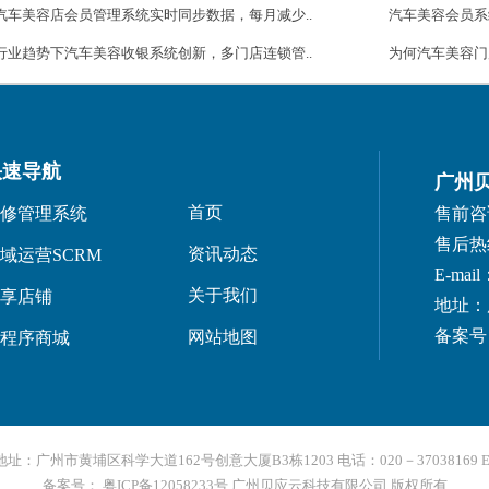
汽车美容店会员管理系统实时同步数据，每月减少..
汽车美容会员系
行业趋势下汽车美容收银系统创新，多门店连锁管..
为何汽车美容门
快速导航
广州
首页
修管理系统
售前咨询：
售后热线：
资讯动态
域运营SCRM
E-mail
关于我们
享店铺
地址：
备案号：
网站地图
程序商城
州市黄埔区科学大道162号创意大厦B3栋1203 电话：020－37038169 E-mail
备案号： 粤ICP备12058233号
广州贝应云科技有限公司 版权所有