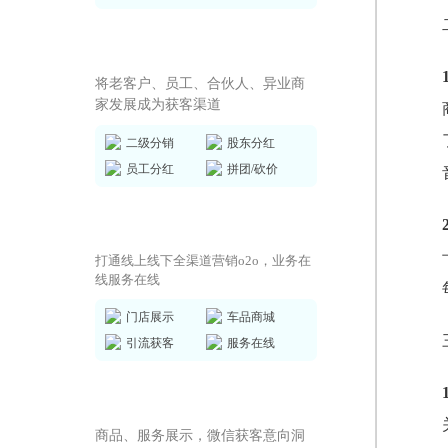
全员营销方案
将老客户、员工、合伙人、异业商
家发展成为获客渠道
二级分销
股东分红
员工分红
拼团/砍价
商城小程序
打通线上线下全渠道营销o2o，业务在
线服务在线
门店展示
车品商城
引流获客
服务在线
AI获客小程序
商品、服务展示，微信获客意向洞