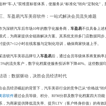
这种“车-人”双维度标签体系，使服务从“标准化”转向“定制化”
三、车盈易汽车美容软件：一站式解决会员流失难题
作为深耕汽车后市场10年的数字化服务商，
车盈易
不仅具备上述
模式，为商家提供全链路解决方案。其系统支持多门店数据同步
时提供7×12小时在线客服与定制化培训，确保商家快速上手。
某连锁汽车美容品牌引入
车盈易
后，通过会员等级体系将复购率从
15%的流失客户，数字化档案使服务投诉率下降40%。这些数
结语：数据驱动，决胜会员经济时代
在会员经济崛起的背景下，汽车美容行业的竞争已从“价格战”转向
美容软件
通过会员等级、积分、RFM分群及数字化档案四大功能，
系，为商家提供降低流失率、提升LTV（客户终身价值）的有效