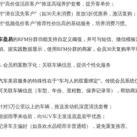
对“高价值活跃客户”推送高端养护套餐，提升客单价；
对“潜在流失客户”（如30天未消费）发放5折优惠券，激活复购；
对“低频低价客户”推荐性价比高的基础服务，培养消费习惯。
车盈易
的RFM分群功能支持自定义阈值，并可与短信、微信模板
销。据实践数据显示，使用RFM分群的商家，会员30天复购率平
4. 会员档案数字化：关联车辆信息，提供个性化服务
汽车美容服务的特殊性在于“车与人的双重绑定”。传统会员系统
可关联车辆信息（车型、年份、里程数、保养记录等），帮助商
针对5万公里以上的车辆，推送发动机深度清洗套餐；
根据雨季来临前，向SUV车主发送底盘装甲优惠；
记录车主偏好（如喜欢水晶蜡而非普通蜡），避免重复推荐。